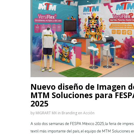
Nuevo diseño de Imagen d
MTM Soluciones para FESP
2025
by
MIGRART MX
in
Branding en Acción
A solo dos semanas de FESPA México 2025, la feria de impresi
textil más importante del país, el equipo de MTM Soluciones e