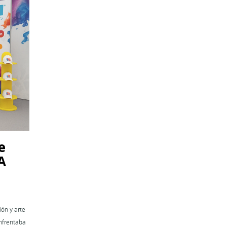
e
A
ón y arte
nfrentaba